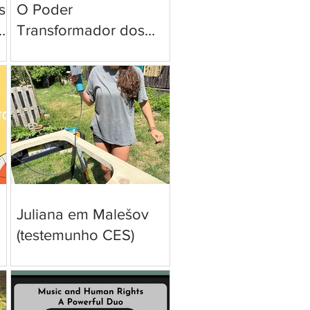
s
O Poder
ã
Transformador dos
Livros: Como a
Literatura Molda os
Direitos Humanos
Juliana em Malešov
ma
(testemunho CES)