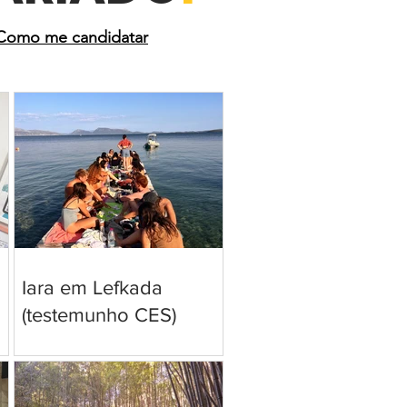
Como me candidatar
Iara em Lefkada
(testemunho CES)