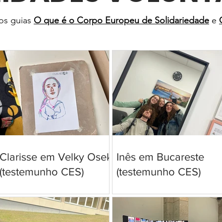
os guias
O que é o Corpo Europeu de Solidariedade
e
Clarisse em Velky Osek
Inês em Bucareste
(testemunho CES)
(testemunho CES)