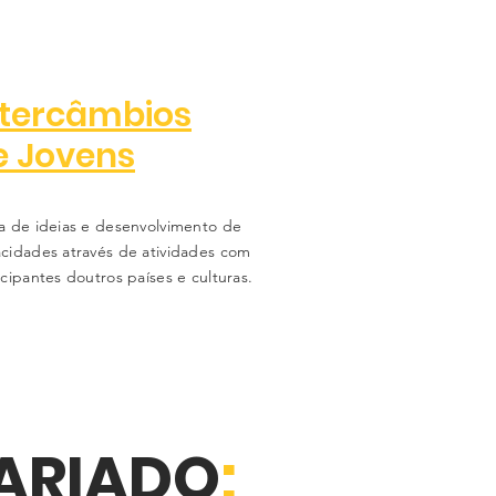
ntercâmbios
e Jovens
a de ideias e desenvolvimento de
cidades através de atividades com
icipantes doutros países e culturas.
ARIADO
: