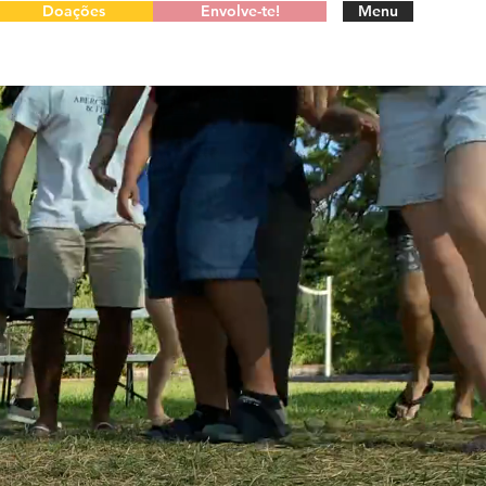
Doações
Envolve-te!
Menu