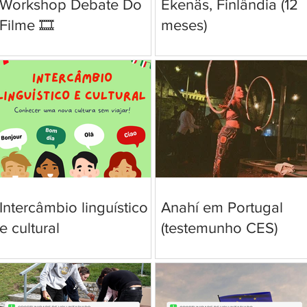
Workshop Debate Do
Ekenäs, Finlândia (12
Filme 🎞️
meses)
Intercâmbio linguístico
Anahí em Portugal
e cultural
(testemunho CES)