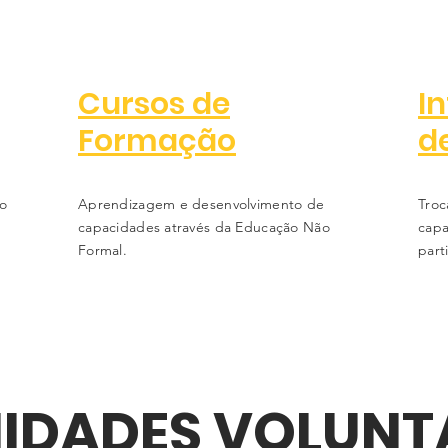
Cursos de
I
Formação
d
do
Aprendizagem e desenvolvimento de
Troc
capacidades através da Educação Não
capa
Formal.
part
IDADES VOLUNT