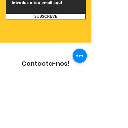
SUBSCREVE
Contacta-nos!
Entra em contacto connosco e assim que
possível terás uma resposta nossa. Se
preferires, contacta-nos pelo email ou
telefone.