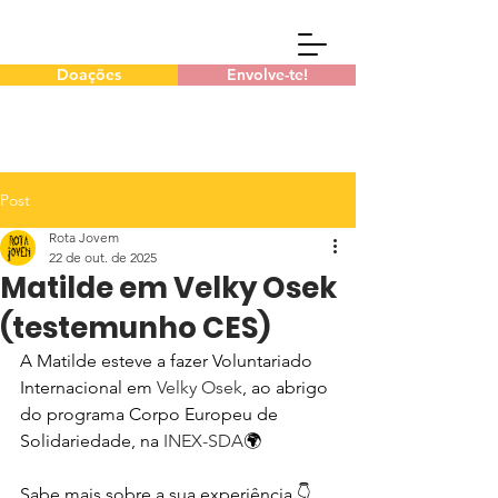
Doações
Envolve-te!
Post
Rota Jovem
22 de out. de 2025
Matilde em Velky Osek
(testemunho CES)
A Matilde esteve a fazer Voluntariado 
Internacional em 
Velky Osek
, ao abrigo 
do programa Corpo Europeu de 
Solidariedade, na 
INEX-SDA
🌍
Sabe mais sobre a sua experiência 👇