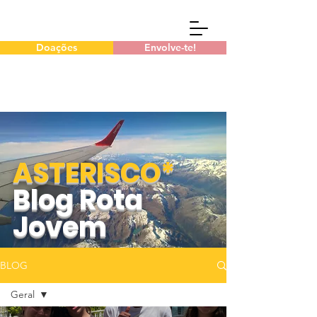
Doações
Envolve-te!
ASTERISCO*
Blog Rota
Jovem
BLOG
Geral