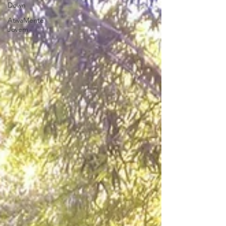
Down
AtivaMente
Jovem