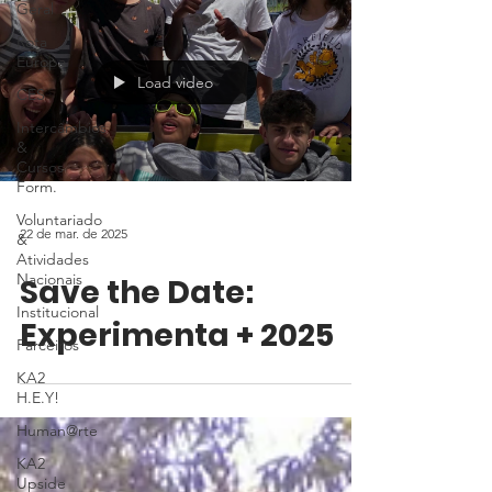
Geral
Rota
Europa
Load video
CES
Intercâmbios
&
Cursos
Form.
Voluntariado
22 de mar. de 2025
&
Atividades
Nacionais
Save the Date:
Institucional
Experimenta + 2025
Parceiros
KA2
H.E.Y!
Human@rte
KA2
Upside