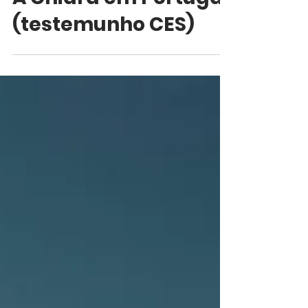
A Chiara em Portugal
(testemunho CES)