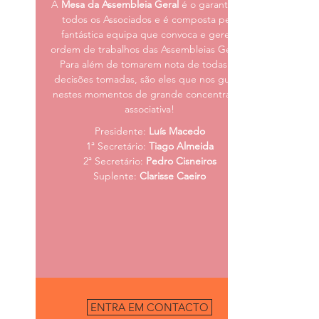
A
Mesa da Assembleia Geral
é o garante de
todos os Associados e é composta pela
fantástica equipa que convoca e gere a
ordem de trabalhos das Assembleias Gerais.
Para além de tomarem nota de todas as
decisões tomadas, são eles que nos guiam
nestes momentos de grande concentração
associativa!
Presidente:
Luís Macedo
1ª Secretário:
Tiago Almeida
2ª Secretário:
Pedro Cisneiros
Suplente:
Clarisse Caeiro
ENTRA EM CONTACTO