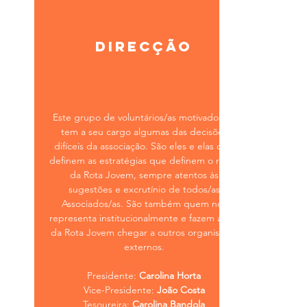
direcçÃO
Este grupo de voluntários/as motivados/as
tem a seu cargo algumas das decisões
difíceis da associação. São eles e elas que
definem as estratégias que definem o rumo
da Rota Jovem, sempre atentos às
sugestões e excrutínio de todos/as
Associados/as. São também quem nos
representa institucionalmente e fazem a voz
da Rota Jovem chegar a outros organismos
externos.
Presidente:
Carolina Horta
Vice-Presidente:
João Costa
Tesoureira:
Carolina Bandola