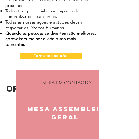
próximos
Todos têm potencial e são capazes de
concretizar os seus sonhos
Todas as nossas ações e atitudes devem
respeitar os Direitos Humanos
Quando as pessoas se divertem são melhores,
aproveitam melhor a vida e são mais
tolerantes
Torna-te sócio/a!
ENTRA EM CONTACTO
ORGÃOS SOCIAIS
.
MESA assembleia
geral