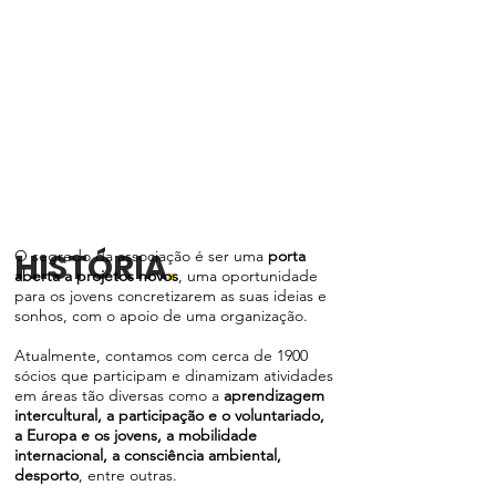
HISTÓRIA
O segredo da associação é ser uma
.
porta
aberta a projetos novos
, uma oportunidade
para os jovens concretizarem as suas ideias e
sonhos, com o apoio de uma organização.
Atualmente, contamos com cerca de 1900
sócios que participam e dinamizam atividades
em áreas tão diversas como a
aprendizagem
intercultural, a participação e o voluntariado,
a Europa e os jovens, a mobilidade
internacional, a consciência ambiental,
desporto
, entre outras.