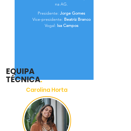
na AG.
Presidente:
Jorge Gomes
Vice-presidente:
Beatriz Branco
Vogal:
Isa Campos
EQUIPA
TÉCNICA
.
Carolina Horta