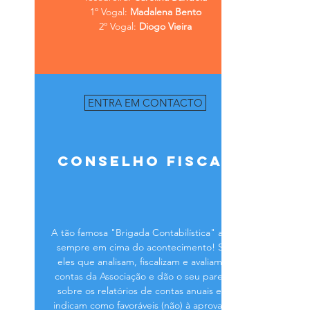
1º Vogal:
Madalena Bento
2º Vogal:
Diogo Vieira
ENTRA EM CONTACTO
conselho fiscal
A tão famosa "Brigada Contabilística" anda
sempre em cima do acontecimento! São
eles que analisam, fiscalizam e avaliam as
contas da Associação e dão o seu parecer
sobre os relatórios de contas anuais e os
indicam como favoráveis (não) à aprovação