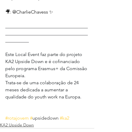
🎥: @CharlieChavess ✨
___________________________________
___________________________________
__________
Este Local Event faz parte do projeto 
KA2 Upside Down e é cofinanciado 
pelo programa Erasmus+ da Comissão 
Europeia.
Trata-se de uma colaboração de 24 
meses dedicada a aumentar a 
qualidade do youth work na Europa.
#rotajovem
#
upsidedown 
#ka2
KA2 Upside Down