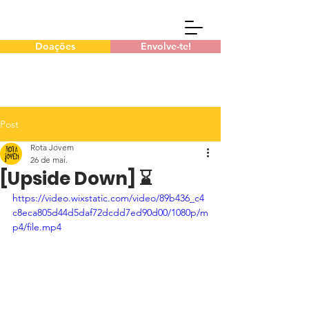
Doações
Envolve-te!
Post
Rota Jovem
26 de mai.
[Upside Down] ⌛
https://video.wixstatic.com/video/89b436_c4
c8eca805d44d5daf72dcdd7ed90d00/1080p/m
p4/file.mp4