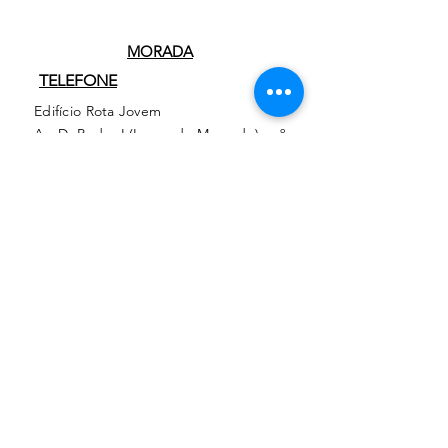
Enviar
MORADA
TELEFONE
Edifício Rota Jovem
Av. D. Pedro I (Largo do Mercado), n.º
295
2750-431
Cascais
+351 913 840 069
+351 910 963 347
geral:
info@rotajovem.com
atividades nacionais:
actividades@rotajovem.com
EMAILS
voluntariado internacional:
esc@rotajovem.com
atividades internacionais: