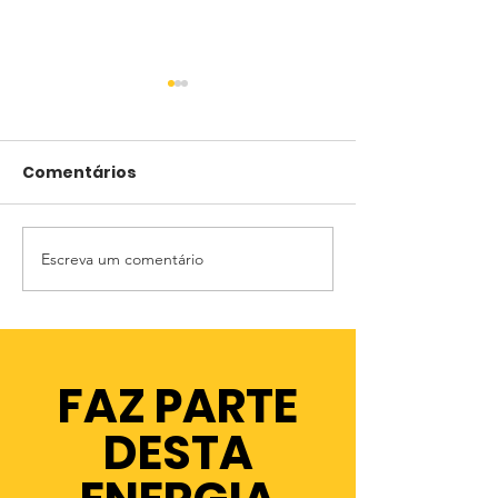
Comentários
Escreva um comentário
[AtivaMente Jovem]
[AtivaMente 
💡
💡
FAZ PARTE
DESTA