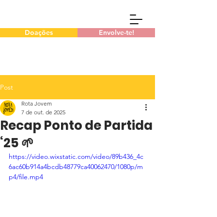
Doações
Envolve-te!
Post
Rota Jovem
7 de out. de 2025
Recap Ponto de Partida
‘25 🌱
https://video.wixstatic.com/video/89b436_4c
6ac60b914a4bcdb48779ca40062470/1080p/m
p4/file.mp4