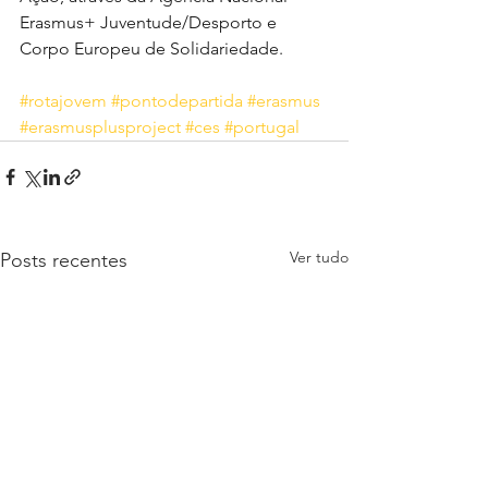
Erasmus+ Juventude/Desporto e 
Corpo Europeu de Solidariedade. 
#rotajovem
#pontodepartida
#erasmus
#erasmusplusproject
#ces
#portugal
Ver tudo
Posts recentes