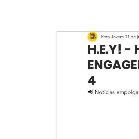
Rota Jovem
11 de j
H.E.Y! -
ENGAGE
4
📢 Notícias empolga