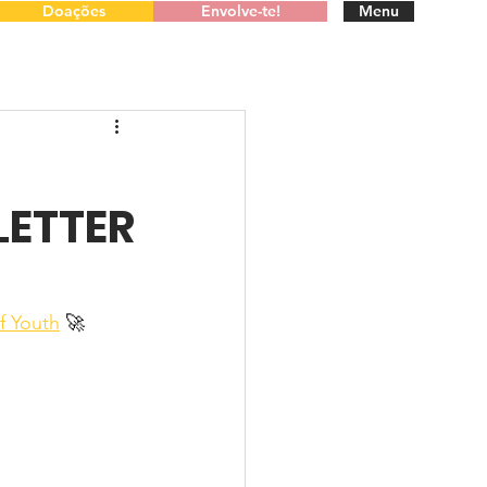
Doações
Envolve-te!
Menu
LETTER
f Youth
 🚀