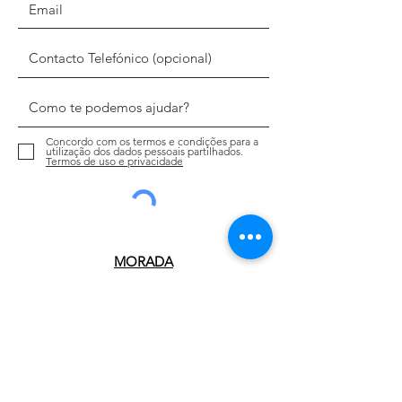
Concordo com os termos e condições para a
utilização dos dados pessoais partilhados.
Termos de uso e privacidade
Enviar
MORADA
TELEFONE
Edifício Rota Jovem
Av. D. Pedro I (Largo do Mercado), n.º
295
2750-431
Cascais