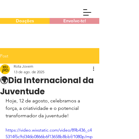
Doações
Envolve-te!
Post
Rota Jovem
13 de ago. de 2025
🌍Dia Internacional da
Juventude
Hoje, 12 de agosto, celebramos a 
força, a criatividade e o potencial 
transformador da juventude!
https://video.wixstatic.com/video/89b436_c4
5314f5c9d346b0866b6f13658b8bbf/1080p/mp