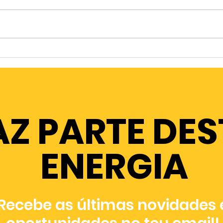
You
Youth Forum/Fórum da
Juventude H.E.Y!
"Heightening the
Engagement of Youth"
AZ PARTE DE
ENERGIA
Recebe as últimas novidades 