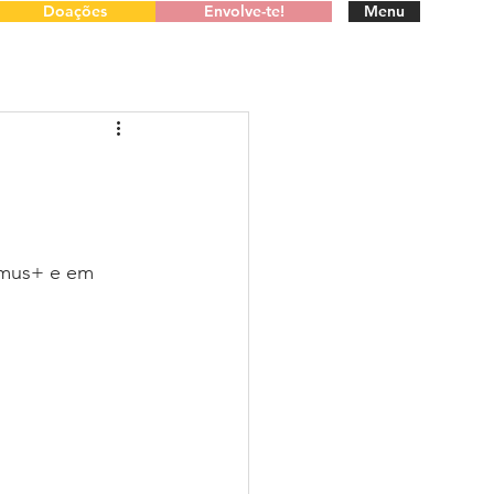
Doações
Envolve-te!
Menu
smus+ e em 