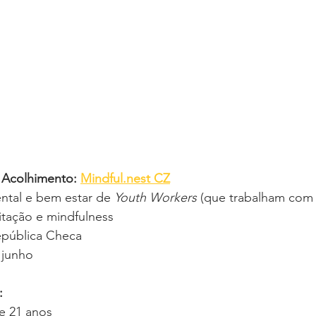
 Acolhimento: 
Mindful.nest CZ
tal e bem estar de 
Youth Workers
 (que trabalham com 
itação e mindfulness
epública Checa
 junho
:
de 21 anos