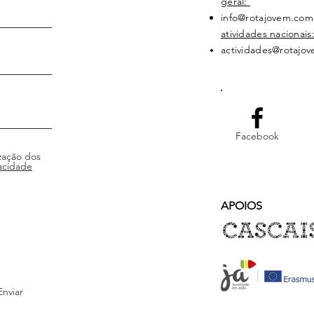
geral:
info@rotajovem.com
atividades nacionais
actividades@rotajo
Facebook
zação dos
acidade
APOIOS
Enviar