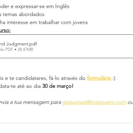
der e expressar-se em Inglês
os temas abordados
nha interesse em trabalhar com jovens 
urso:
yond Judgment
.pdf
de PDF • 28.47MB
s e te candidatares, fá-lo através do
formulário
 :)
ata-te até ao dia 
30 de março!
envia a tua mensagem para 
goeurope@rotajovem.com
 ou