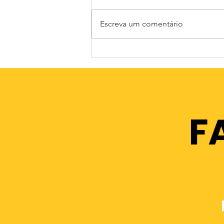
Escreva um comentário
Sessão de Auscultação
- FNAJ
F