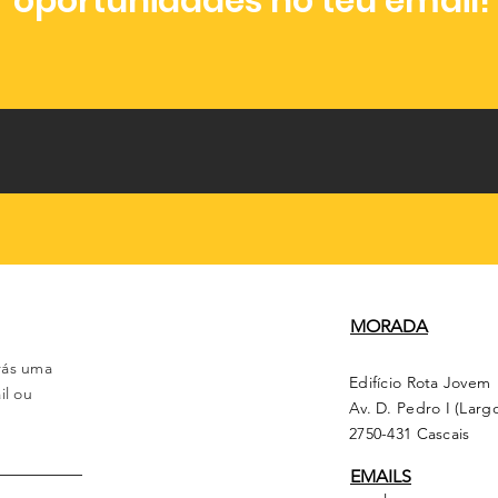
oportunidades no teu email!
MORADA
rás uma
Edifício Rota Jovem
il ou
Av. D. Pedro I (Larg
2750-431 Cascais
EMAILS