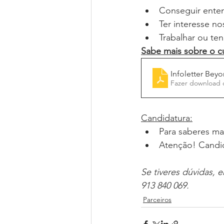
Conseguir enten
Ter interesse n
Trabalhar ou te
Sabe mais sobre o c
Infoletter Be
Fazer download 
Candidatura:
Para saberes mai
Atenção! Candid
Se tiveres dúvidas, 
913 840 069.
Parceiros