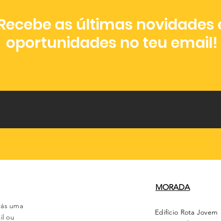
Recebe as últimas novidades 
oportunidades no teu email!
MORADA
rás uma
Edifício Rota Jovem
il ou