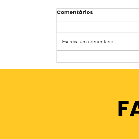
Comentários
Escreva um comentário
Matilde em Velky Osek
(testemunho CES)
F