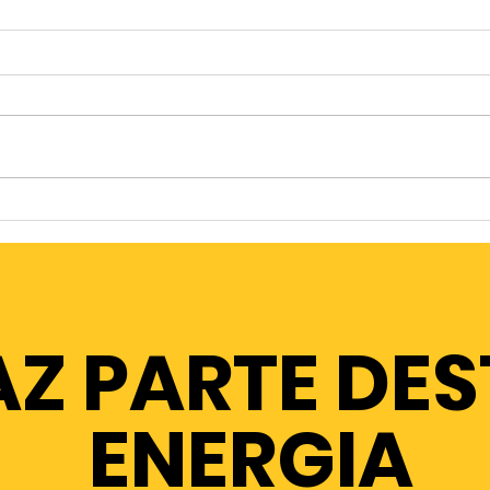
Clarisse em Velky Osek
Inê
(testemunho CES)
(te
AZ PARTE DE
ENERGIA