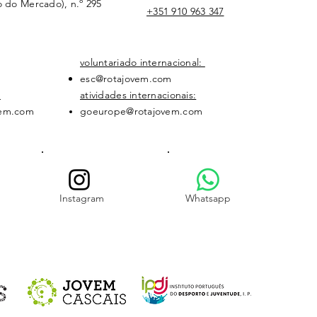
o do Mercado), n.º 295
+351 910 963 347
voluntariado internacional:
esc@rotajovem.com
:
atividades internacionais:
vem.com
goeurope@rotajovem.com
Instagram
Whatsapp