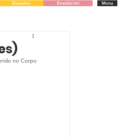
Doações
Envolve-te!
Menu
es)
erido no Corpo 