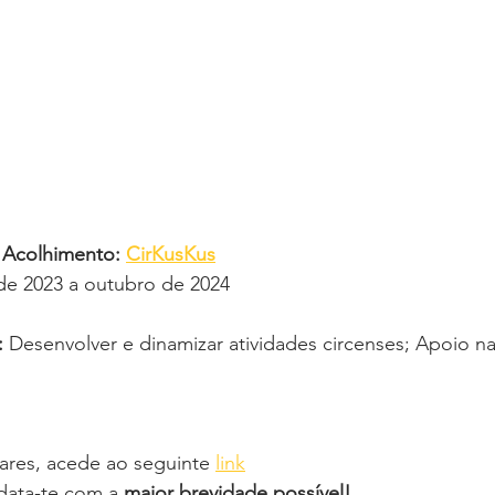
 Acolhimento: 
CirKusKus
de 2023 a outubro de 2024
:
 Desenvolver e dinamizar atividades circenses; Apoio na
ares, acede ao seguinte 
link
ata-te com a 
maior brevidade possível! 