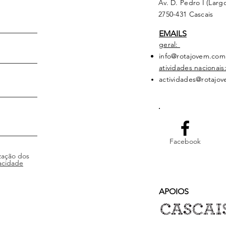
Av. D. Pedro I (Larg
2750-431 Cascais
EMAILS
geral:
info@rotajovem.com
atividades nacionais
actividades@rotajo
Facebook
zação dos
acidade
APOIOS