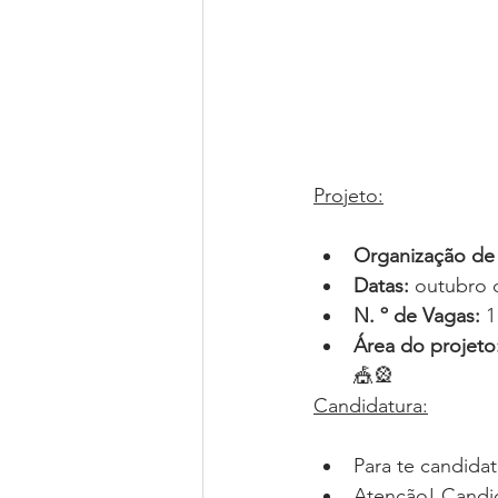
Projeto:
Organização de
​Datas:
 outubro 
N. º de Vagas:
 1
Área do projeto
🎪🎡
Candidatura:
Para te candidat
Atenção! Candid